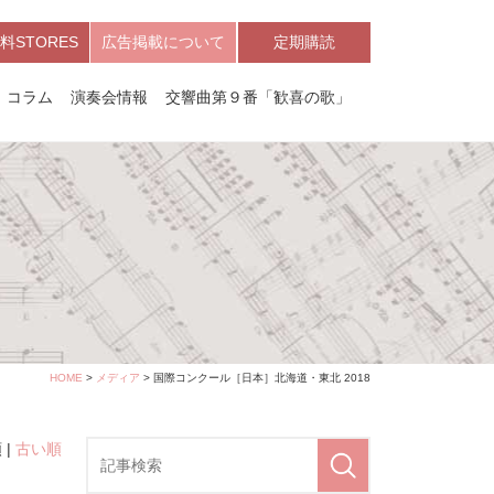
料STORES
広告掲載について
定期購読
コラム
演奏会情報
交響曲第９番「歓喜の歌」
HOME
>
メディア
> 国際コンクール［日本］北海道・東北 2018
 |
古い順