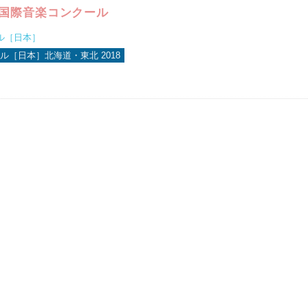
台国際音楽コンクール
ル［日本］
ル［日本］北海道・東北 2018