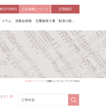
料STORES
広告掲載について
定期購読
コラム
演奏会情報
交響曲第９番「歓喜の歌」
HOME
>
メディア
> 国際コンクール／アジア 2024
 |
古い順