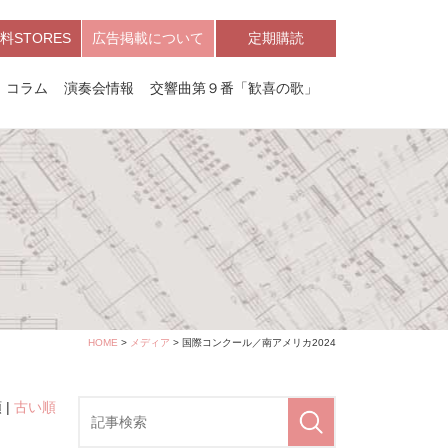
料STORES
広告掲載について
定期購読
コラム
演奏会情報
交響曲第９番「歓喜の歌」
HOME
>
メディア
> 国際コンクール／南アメリカ2024
 |
古い順