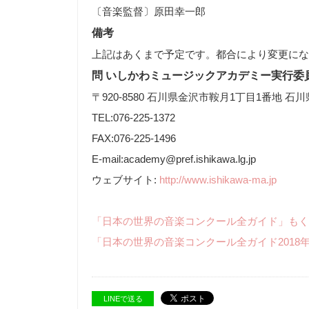
〔音楽監督〕原田幸一郎
備考
上記はあくまで予定です。都合により変更になる
問 いしかわミュージックアカデミー実行
〒920-8580 石川県金沢市鞍月1丁目1番地 
TEL:076-225-1372
FAX:076-225-1496
E-mail:academy@pref.ishikawa.lg.jp
ウェブサイト:
http://www.ishikawa-ma.jp
「日本の世界の音楽コンクール全ガイド」もく
「日本の世界の音楽コンクール全ガイド2018
LINEで送る