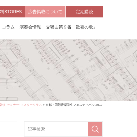
料STORES
広告掲載について
定期購読
コラム
演奏会情報
交響曲第９番「歓喜の歌」
楽祭･セミナー･マスタークラス
> 京都・国際音楽学生フェスティバル 2017