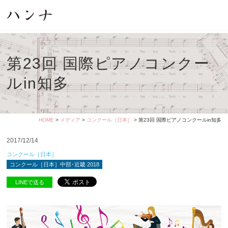
第23回 国際ピアノコンクー
ルin知多
HOME
>
メディア
>
コンクール［日本］
> 第23回 国際ピアノコンクールin知多
2017/12/14
コンクール［日本］
コンクール［日本］中部･近畿 2018
LINEで送る