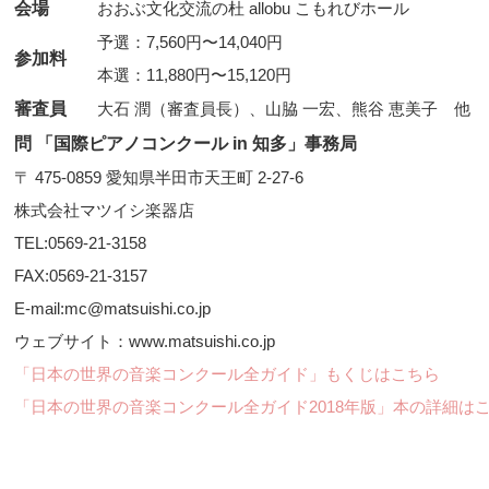
会場
おおぶ文化交流の杜 allobu こもれびホール
予選：7,560円〜14,040円
参加料
本選：11,880円〜15,120円
審査員
大石 潤（審査員長）、山脇 一宏、熊谷 恵美子 他
問 「国際ピアノコンクール in 知多」事務局
〒 475-0859 愛知県半田市天王町 2-27-6
株式会社マツイシ楽器店
TEL:0569-21-3158
FAX:0569-21-3157
E-mail:mc@matsuishi.co.jp
ウェブサイト：www.matsuishi.co.jp
「日本の世界の音楽コンクール全ガイド」もくじはこちら
「日本の世界の音楽コンクール全ガイド2018年版」本の詳細は