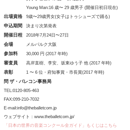
Young Man:16 歳〜 29 歳男子 (開催日初日現在)
出場資格
9歳〜29歳男女(女子はトゥシューズで踊る)
申込期間
決まり次第発表
開催日程
2018年7月24日〜27日
会場
メルパルク大阪
参加料
30,000 円 (2017 年時)
審査員
高岸直樹、李安、坂東ゆう子 他 (2017 年時)
表彰
1 〜 6 位・府知事賞・市長賞(2017 年時)
問 ザ・バレコン事務局
TEL:0120-805-463
FAX:099-210-7032
E-mail:info@theballetcom.jp
ウェブサイト：www.theballetcom.jp/
「日本の世界の音楽コンクール全ガイド」もくじはこちら