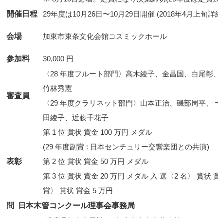
開催日程
29年度は10月26日〜10月29日開催 (2018年4月上旬
会場
参加料
30,000 円
〈28 年度フルート部門〉高木綾子、金昌国、白尾彰
竹林秀憲
審査員
〈29 年度クラリネット部門〉山本正治、磯部周平、
田綾子、近藤千花子
第 1 位 賞状 賞金 100 万円 メダル
(29 年度副賞 : 日本センチュリー交響楽団との共演)
表彰
第 2 位 賞状 賞金 50 万円 メダル
第 3 位 賞状 賞金 20 万円 メダル 入 選〈2 名〉 賞
賞〉 賞状 賞金 5 万円
問 日本木管コンクール理事会事務局