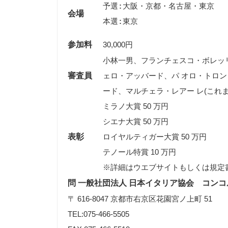
予選:大阪・京都・名古屋・東京

会場
参加料
30,000円
小林一男、フランチェスコ・ボレッ
審査員
ェロ・アッバード、パ オロ・トロ
ード、マルチェラ・レアー レ(これ
ミラノ大賞 50 万円
シエナ大賞 50 万円
表彰
ロイヤルティガー大賞 50 万円
テノール特賞 10 万円
※詳細はウエブサイトもしくは規定
問 一般社団法人 日本イタリア協会 コン
〒 616-8047 京都市右京区花園宮ノ上町 51
TEL:075-466-5505