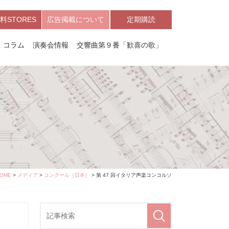
料STORES
広告掲載について
定期購読
コラム
演奏会情報
交響曲第９番「歓喜の歌」
OME
>
メディア
>
コンクール［日本］
> 第 47 回イタリア声楽コンコルソ