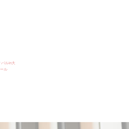
バルin大
クール