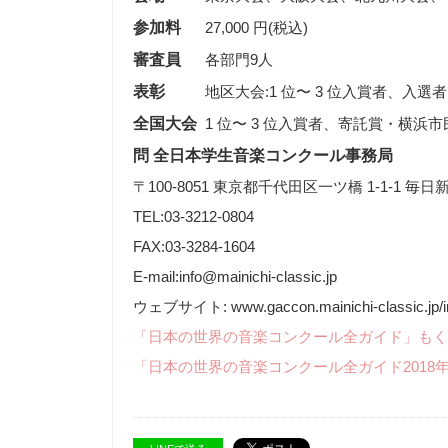
参加料
27,000 円(税込)
審査員
各部門9人
表彰
地区大会:1 位〜 3 位入賞者、入
全国大会
1 位〜 3 位入賞者、寄託賞・横浜
問 全日本学生音楽コンクール事務局
〒100-8051 東京都千代田区一ツ橋 1-1-1 毎
TEL:03-3212-0804
FAX:03-3284-1604
E-mail:info@mainichi-classic.jp
ウェブサイト: www.gaccon.mainichi-classic.jp/i
「日本の世界の音楽コンクール全ガイド」もく
「日本の世界の音楽コンクール全ガイド2018