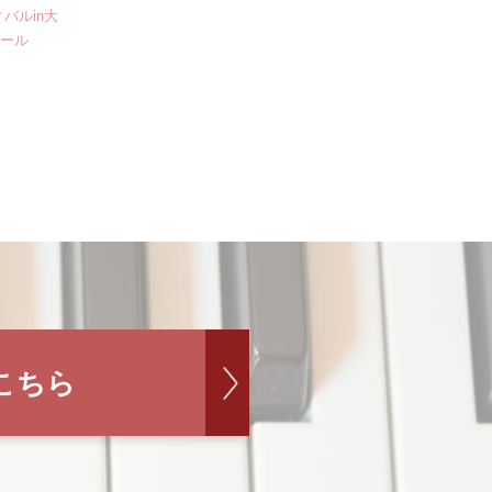
バルin大
クール
こちら