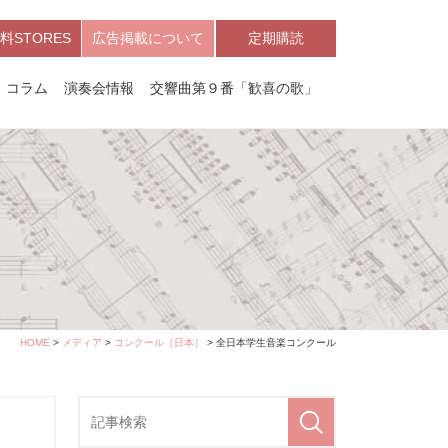
料STORES
広告掲載について
定期購読
コラム
演奏会情報
交響曲第９番「歓喜の歌」
HOME
>
メディア
>
コンクール［日本］
> 全日本学生音楽コンクール