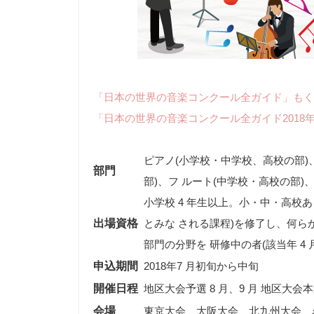
「日本の世界の音楽コンクール全ガイド」もく
「日本の世界の音楽コンクール全ガイド2018
ピアノ(小学校・中学校、高校の部)
部門
部)、フ ルート(中学校・高校の部)
小学校 4 年生以上。小・中・高校
出場資格
とみな される課程)を修了し、何
部門の分野を 研修中の者(該当年 4 月 
申込期間
2018年7 月初旬から中旬
開催日程
地区大会予選 8 月、9 月 地区大会本選 
会場
東京大会、大阪大会、北九州大会、