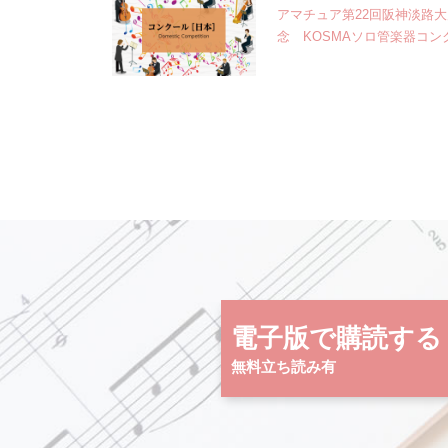
アマチュア第22回阪神淡路
念 KOSMAソロ管楽器コン
電子版で購読する
無料立ち読み有