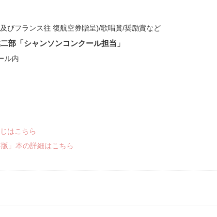
及びフランス往 復航空券贈呈)/歌唱賞/奨励賞など
事業二部「シャンソンコンクール担当」
ホール内
じはこちら
年版」本の詳細はこちら