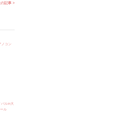
の記事 >
アノコン
バルin大
クール