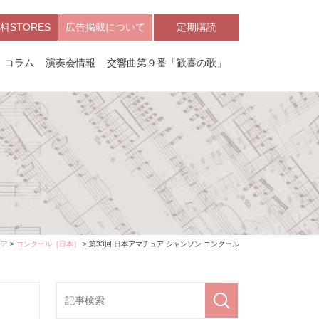
料STORES
広告掲載について
定期購読
コラム
演奏会情報
交響曲第９番「歓喜の歌」
ィア
>
コンクール［日本］
> 第33回 日本アマチュア シャンソン コンクール