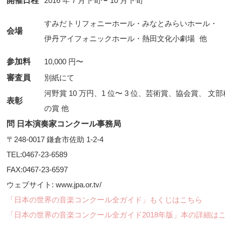
開催日程
2016 年 7 月下旬〜 10 月下旬
すみだトリフォニーホール・みなとみらいホール・

会場
参加料
10,000 円〜
審査員
別紙にて
河野賞 10 万円、1 位〜 3 位、芸術賞、協会賞、
表彰
の賞 他
問 日本演奏家コンクール事務局
〒248-0017 鎌倉市佐助 1-2-4
TEL:0467-23-6589
FAX:0467-23-6597
ウェブサイト: www.jpa.or.tv/
「日本の世界の音楽コンクール全ガイド」もくじはこちら
「日本の世界の音楽コンクール全ガイド2018年版」本の詳細は