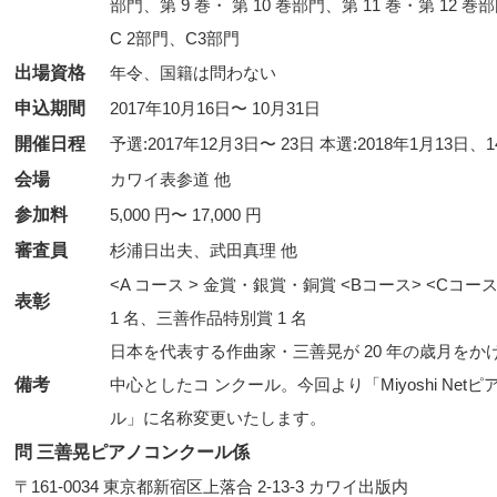
部門、第 9 巻・ 第 10 巻部門、第 11 巻・第 12 
C 2部門、C3部門
出場資格
年令、国籍は問わない
申込期間
2017年10月16日〜 10月31日
開催日程
予選:2017年12月3日〜 23日 本選:2018年1月13日、1
会場
カワイ表参道 他
参加料
5,000 円〜 17,000 円
審査員
杉浦日出夫、武田真理 他
<A コース > 金賞・銀賞・銅賞 <Bコース> <Cコース
表彰
1 名、三善作品特別賞 1 名
日本を代表する作曲家・三善晃が 20 年の歳月をかけて
備考
中心としたコ ンクール。今回より「Miyoshi Ne
ル」に名称変更いたします。
問 三善晃ピアノコンクール係
〒161-0034 東京都新宿区上落合 2-13-3 カワイ出版内