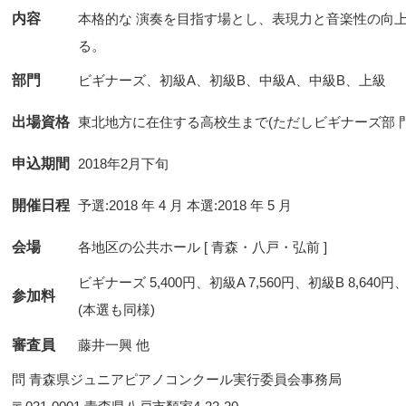
内容
本格的な 演奏を目指す場とし、表現力と音楽性の向
る。
部門
ビギナーズ、初級A、初級B、中級A、中級B、上級
出場資格
東北地方に在住する高校生まで(ただしビギナーズ部 門
申込期間
2018年2月下旬
開催日程
予選:2018 年 4 月 本選:2018 年 5 月
会場
各地区の公共ホール [ 青森・八戸・弘前 ]
ビギナーズ 5,400円、初級A 7,560円、初級B 8,640円、
参加料
(本選も同様)
審査員
藤井一興 他
問 青森県ジュニアピアノコンクール実行委員会事務局