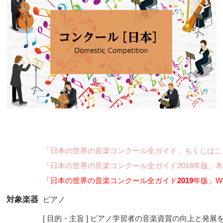
「日本の世界の音楽コンクール全ガイド」もくじはこ
「日本の世界の音楽コンクール全ガイド2018年版」
「日本の世界の音楽コンクール全ガイド
2019
年版」W
対象楽器
ピアノ
[ 目的・主旨 ] ピアノ学習者の音楽資質の向上と発