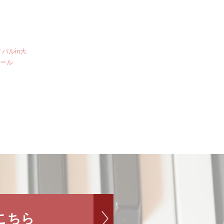
バルin大
クール
こちら