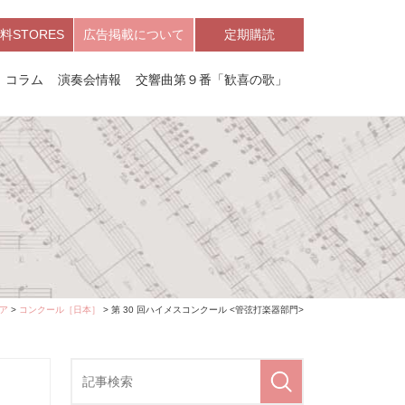
料STORES
広告掲載について
定期購読
コラム
演奏会情報
交響曲第９番「歓喜の歌」
ア
>
コンクール［日本］
> 第 30 回ハイメスコンクール <管弦打楽器部門>