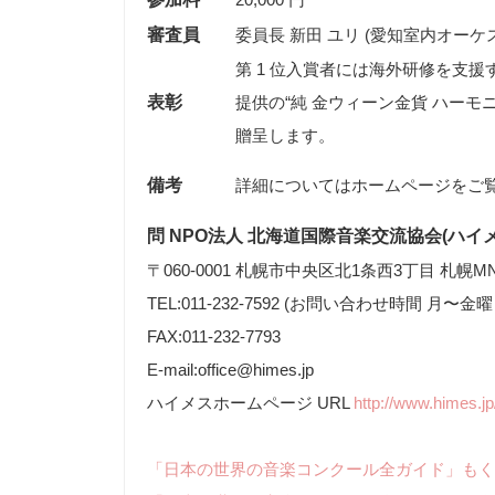
審査員
委員長 新田 ユリ (愛知室内オーケ
第 1 位入賞者には海外研修を支援す
表彰
提供の“純 金ウィーン金貨 ハーモニー
贈呈します。
備考
問 NPO法人 北海道国際音楽交流協会(ハイメ
〒060-0001 札幌市中央区北1条西3丁目 札幌M
TEL:011-232-7592 (お問い合わせ時間 月〜
FAX:011-232-7793
E-mail:office@himes.jp
ハイメスホームページ URL
http://www.himes.jp
「日本の世界の音楽コンクール全ガイド」もく