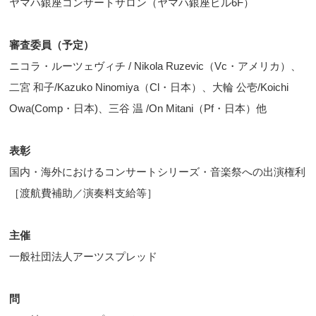
ヤマハ銀座コンサートサロン（ヤマハ銀座ビル6F）
審査委員（予定）
ニコラ・ルーツェヴィチ / Nikola Ruzevic（Vc・アメリカ）、
二宮 和子/Kazuko Ninomiya（Cl・日本）、大輪 公壱/Koichi
Owa(Comp・日本)、三谷 温 /On Mitani（Pf・日本）他
表彰
国内・海外におけるコンサートシリーズ・音楽祭への出演権利
［渡航費補助／演奏料支給等］
主催
一般社団法人アーツスプレッド
問