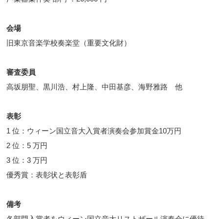
会場
旧東京音楽学校奏楽堂（重要文化財）
審査委員
高坂朋聖、黒川浩、村上隆、中田基彦、海野雅路 他
表彰
1 位：ウィーン国立音大入賞者演奏会参加賞金10万円
2 位：5 万円
3 位：3 万円
優秀賞：表彰状と表彰盾
備考
各部門入賞者をウィーン国立音大リストザール演奏会に優待