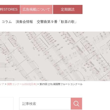
料STORES
広告掲載について
定期購読
コラム
演奏会情報
交響曲第９番「歓喜の歌」
ィア
>
国際コンクール2022[日本]
> 第25回 びわ湖国際フルートコンクール