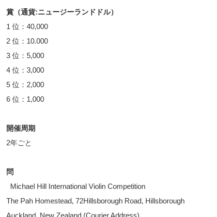
賞（通貨:ニュージーランドドル）
1 位：40,000
2 位：10.000
3 位：5,000
4 位：3,000
5 位：2,000
6 位：1,000
開催周期
2年ごと
問
Michael Hill International Violin Competition
The Pah Homestead, 72Hillsborough Road, Hillsborough
Auckland, New Zealand (Courier Address)