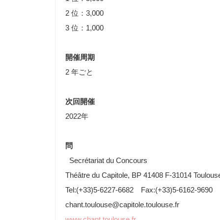
2 位：3,000
3 位：1,000
開催周期
2 年ごと
次回開催
2022年
問
Secrétariat du Concours
Théâtre du Capitole, BP 41408 F-31014 Toulous
Tel:(+33)5-6227-6682 Fax:(+33)5-6162-9690
chant.toulouse@capitole.toulouse.fr
www.chant.toulouse.fr