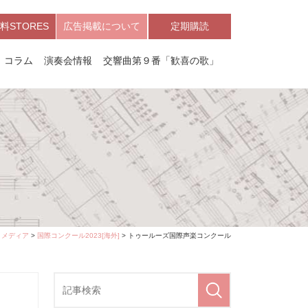
料STORES
広告掲載について
定期購読
コラム
演奏会情報
交響曲第９番「歓喜の歌」
>
メディア
>
国際コンクール2023[海外]
> トゥールーズ国際声楽コンクール