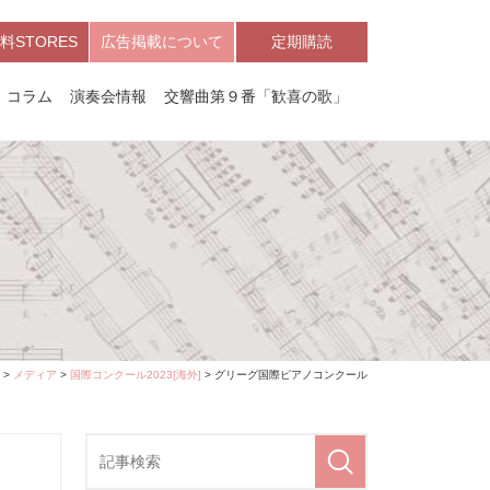
料STORES
広告掲載について
定期購読
コラム
演奏会情報
交響曲第９番「歓喜の歌」
>
メディア
>
国際コンクール2023[海外]
> グリーグ国際ピアノコンクール