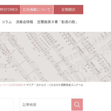
料STORES
広告掲載について
定期購読
コラム
演奏会情報
交響曲第９番「歓喜の歌」
ル
ンクール2023[海外]
> マリア・カナルス・バルセロナ国際音楽コンクール