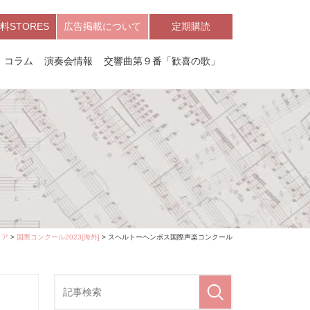
料STORES
広告掲載について
定期購読
コラム
演奏会情報
交響曲第９番「歓喜の歌」
ィア
>
国際コンクール2023[海外]
> スヘルトーヘンボス国際声楽コンクール