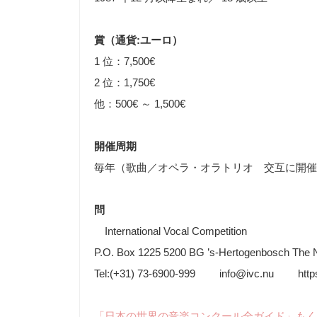
賞（通貨:ユーロ）
1 位：7,500€
2 位：1,750€
他：500€ ～ 1,500€
開催周期
毎年（歌曲／オペラ・オラトリオ 交互に開催
問
International Vocal Competition
P.O. Box 1225 5200 BG ’s-Hertogenbosch The 
Tel:(+31) 73-6900-999 info@ivc.nu https:
「日本の世界の音楽コンクール全ガイド」もく