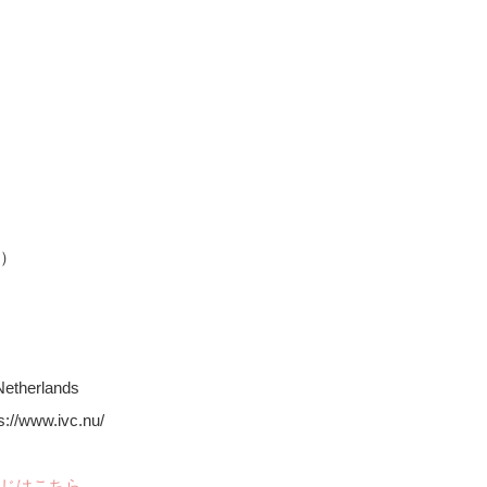
）
Netherlands
//www.ivc.nu/
じはこちら