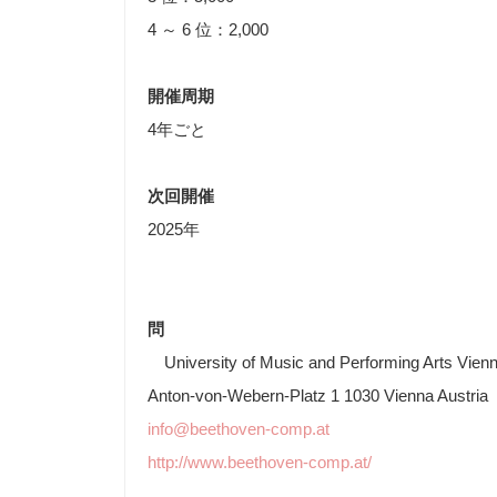
4 ～ 6 位：2,000
開催周期
4年ごと
次回開催
2025年
問
University of Music and Performing Arts Vien
Anton-von-Webern-Platz 1 1030 Vienna Austria
info@beethoven-comp.at
http://www.beethoven-comp.at/