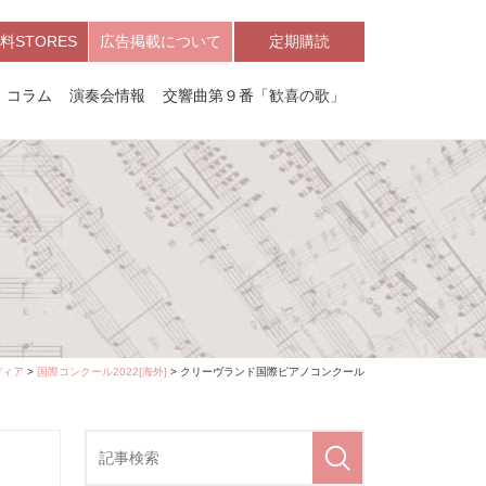
料STORES
広告掲載について
定期購読
コラム
演奏会情報
交響曲第９番「歓喜の歌」
ディア
>
国際コンクール2022[海外]
> クリーヴランド国際ピアノコンクール