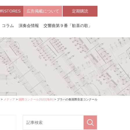
料STORES
広告掲載について
定期購読
コラム
演奏会情報
交響曲第９番「歓喜の歌」
>
メディア
>
国際コンクール2022[海外]
> プラハの春国際音楽コンクール