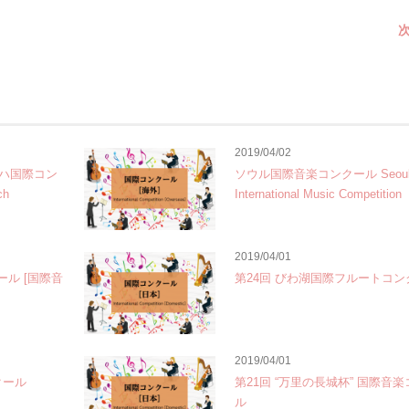
次
2019/04/02
ハ国際コン
ソウル国際音楽コンクール Seou
ch
International Music Competition
2019/04/01
ール [国際音
第24回 びわ湖国際フルートコン
2019/04/01
クール
第21回 “万里の長城杯” 国際音
ル