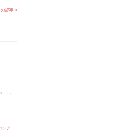
の記事 >
l
クール
楽コンクー