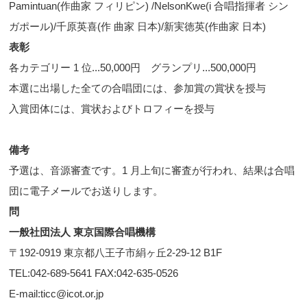
Pamintuan(作曲家 フィリピン) /NelsonKwe(i 合唱指揮者 シン
ガポール)/千原英喜(作 曲家 日本)/新実徳英(作曲家 日本)
表彰
各カテゴリー 1 位...50,000円 グランプリ...500,000円
本選に出場した全ての合唱団には、参加賞の賞状を授与
入賞団体には、賞状およびトロフィーを授与
備考
予選は、音源審査です。1 月上旬に審査が行われ、結果は合唱
団に電子メールでお送りします。
問
一般社団法人 東京国際合唱機構
〒192-0919 東京都八王子市絹ヶ丘2-29-12 B1F
TEL:042-689-5641 FAX:042-635-0526
E-mail:ticc@icot.or.jp