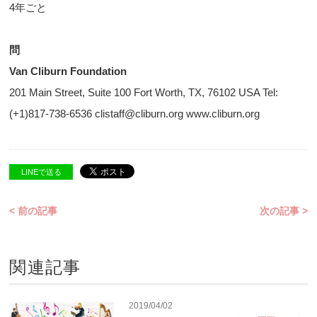
4年ごと
問
Van Cliburn Foundation
201 Main Street, Suite 100 Fort Worth, TX, 76102 USA Tel:
(+1)817-738-6536 clistaff@cliburn.org www.cliburn.org
LINEで送る
< 前の記事
次の記事 >
関連記事
2019/04/02