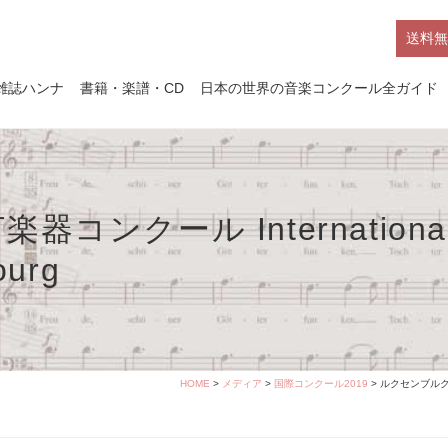
送料無
雑誌ハンナ
書籍・楽譜・CD
日本の世界の音楽コンクール全ガイド
ンクール International P
ourg
HOME
>
メディア
>
国際コンクール2019
> ルクセンブルク国際打