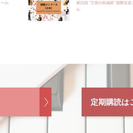
クール
第21回 “万里の長城杯” 国際音
ル
定期購読は