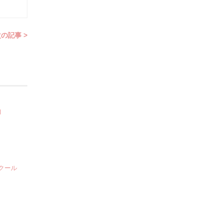
の記事 >
l
クール