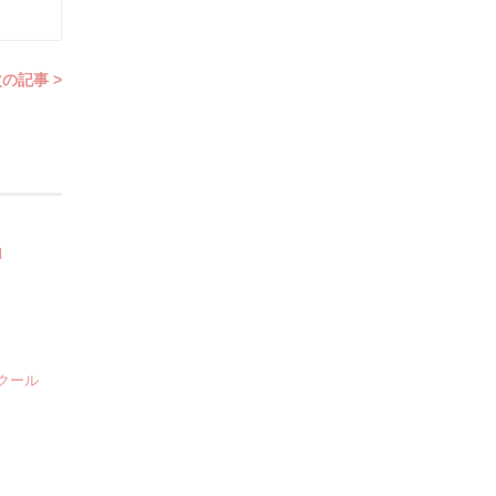
の記事 >
l
クール