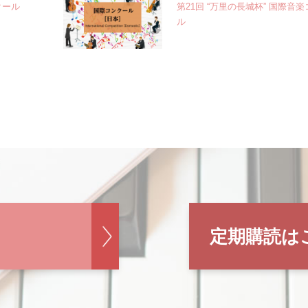
クール
第21回 “万里の長城杯” 国際音
ル
定期購読は