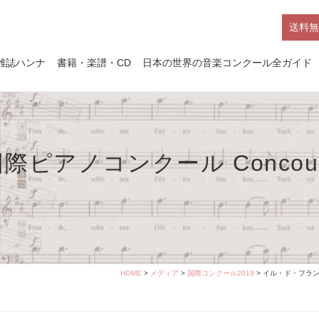
送料無
雑誌ハンナ
書籍・楽譜・CD
日本の世界の音楽コンクール全ガイド
アノコンクール Concours Int
e
HOME
>
メディア
>
国際コンクール2019
> イル・ド・フランス国際ヒ