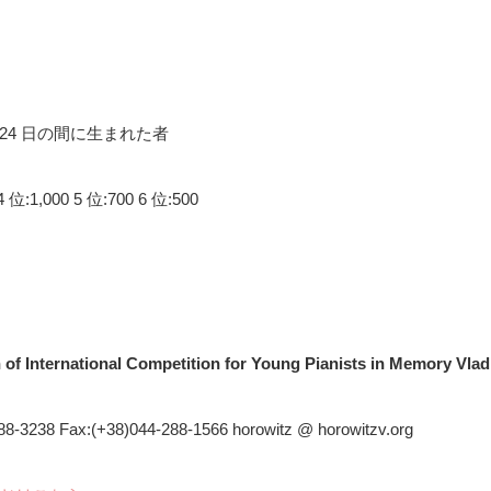
 4 月 24 日の間に生まれた者
 位:1,000 5 位:700 6 位:500
n of International Competition for Young Pianists in Memory Vlad
-288-3238 Fax:(+38)044-288-1566 horowitz @ horowitzv.org