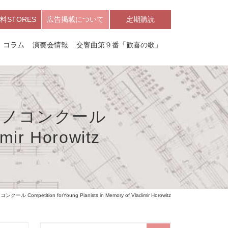
料STORES
広告掲載について
定期購読
コラム
演奏会情報
交響曲第９番「歓喜の歌」
アノコンクール
imir Horowitz
tition forYoung Pianists in Memory of Vladimir Horowitz