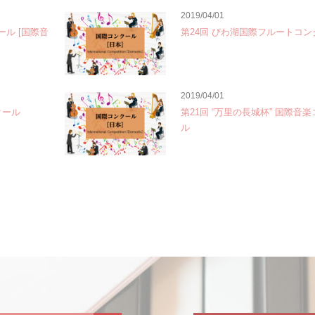
2019/04/01
ール [国際音
第24回 びわ湖国際フルートコン
2019/04/01
クール
第21回 “万里の長城杯” 国際音
ル