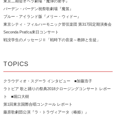
東京二期会オペラ劇場『魔弾の射手』
バーデン・バーデン祝祭歌劇場『魔笛』
ブルー・アイランド版『メリー・ウィドー』
東京シティ・フィルハーモニック管弦楽団 第317回定期演奏会
Seconda Prat!ca来日コンサート
戦没学生のメッセージⅡ「戦時下の音楽～教師と生徒」
TOPICS
クラウディオ・スグーラ インタビュー ■加藤浩子
ラトビア 歌と踊りの祭典2018クロージングコンサート レポー
ト ■堀口大樹
第1回東京国際合唱コンクール レポート
藤原歌劇団公演『ラ・トラヴィアータ（椿姫）』