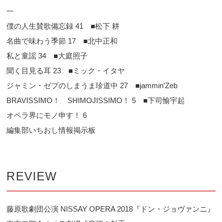
一
僕の人生賛歌備忘録 41 ■松下 耕
名曲で味わう季節 17 ■北中正和
私と童謡 34 ■大庭照子
聞く目見る耳 23 ■ミック・イタヤ
ジャミン・ゼブのしまうま珍道中 27 ■jammin’Zeb
BRAVISSIMO！ SHIMOJISSIMO！ 5 ■下司愉宇起
オペラ界にモノ申す！ 6
編集部いちおし情報掲示板
REVIEW
藤原歌劇団公演 NISSAY OPERA 2018『ドン・ジョヴァンニ』