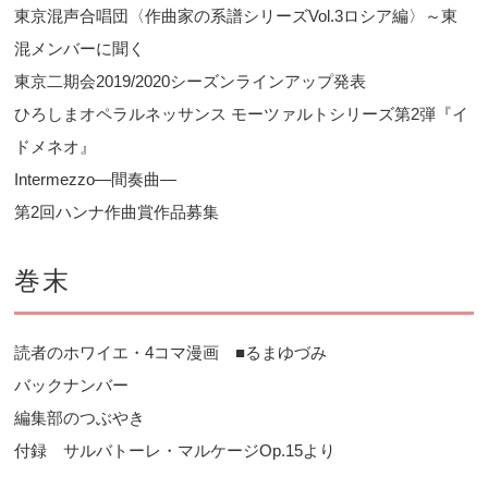
東京混声合唱団〈作曲家の系譜シリーズVol.3ロシア編〉～東
混メンバーに聞く
東京二期会2019/2020シーズンラインアップ発表
ひろしまオペラルネッサンス モーツァルトシリーズ第2弾『イ
ドメネオ』
Intermezzo―間奏曲―
第2回ハンナ作曲賞作品募集
巻末
読者のホワイエ・4コマ漫画 ■るまゆづみ
バックナンバー
編集部のつぶやき
付録 サルバトーレ・マルケージOp.15より