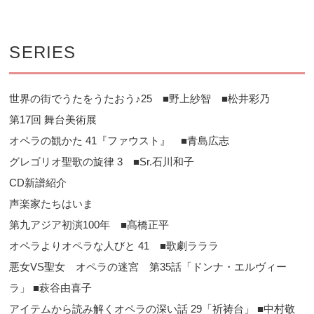
SERIES
世界の街でうたをうたおう♪25 ■野上紗智 ■松井彩乃
第17回 舞台美術展
オペラの観かた 41『ファウスト』 ■青島広志
グレゴリオ聖歌の旋律 3 ■Sr.石川和子
CD新譜紹介
声楽家たちはいま
第九アジア初演100年 ■髙橋正平
オペラよりオペラな人びと 41 ■歌劇ラララ
悪女VS聖女 オペラの迷宮 第35話「ドンナ・エルヴィー
ラ」 ■萩谷由喜子
アイテムから読み解くオペラの深い話 29「祈祷台」 ■中村敬