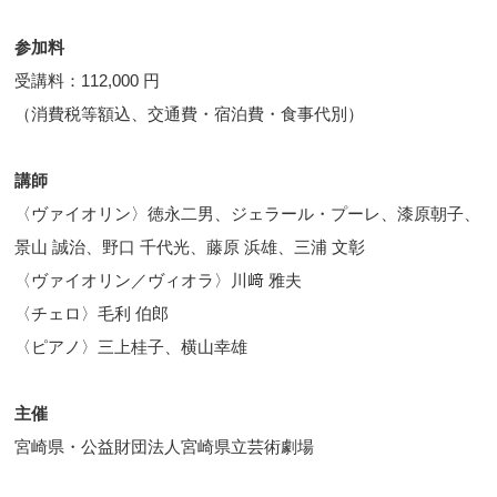
参加料
受講料：112,000 円
（消費税等額込、交通費・宿泊費・食事代別）
講師
〈ヴァイオリン〉徳永二男、ジェラール・プーレ、漆原朝子、
景山 誠治、野口 千代光、藤原 浜雄、三浦 文彰
〈ヴァイオリン／ヴィオラ〉川﨑 雅夫
〈チェロ〉毛利 伯郎
〈ピアノ〉三上桂子、横山幸雄
主催
宮崎県・公益財団法人宮崎県立芸術劇場