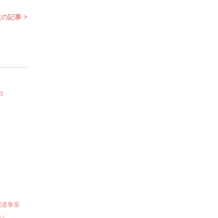
の記事 >
タ
関連事業
ス』