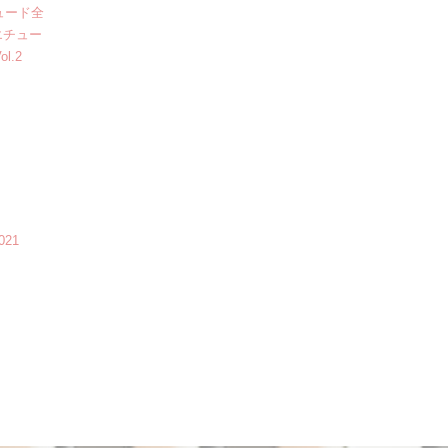
ュード全
エチュー
l.2
21