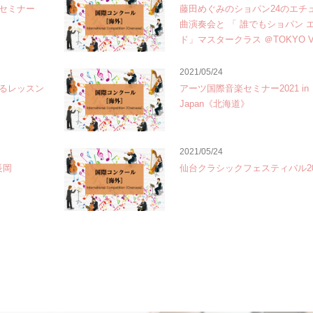
セミナー
藤田めぐみのショパン24のエチ
曲演奏会と 「 誰でもショパン 
ド」マスタークラス ＠TOKYO Vo
2021/05/24
るレッスン
アーツ国際音楽セミナー2021 in
Japan《北海道》
2021/05/24
長岡
仙台クラシックフェスティバル20