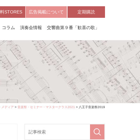
料STORES
広告掲載について
定期購読
コラム
演奏会情報
交響曲第９番「歓喜の歌」
>
メディア
>
音楽祭・セミナー・マスタークラス2021
> 八王子音楽祭2019