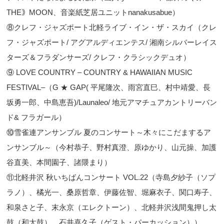
THE｠MOON、音楽紙芝居ユニットnanakusabue）
⑧クレフ・ジャズポート北軽ライブ・イン・ザ・スカイ（クレ
フ・ジャズポート/ アグアルディエンテス/ 湘南シルバーレイス
ターズ＆フラダンサーズ/ クレフ・クラシックデュオ）
⑨ LOVE COUNTRY ‒ COUNTRY & HAWAIIAN MUSIC
FESTIVAL‒（G ★ GAP( 平尾隆次、雨宮直巳、村中靖愛、長
坂勇一郎、中島恵吾)/Launaleo/ 地元アマチュアカントリーバン
ド& フラガール）
⑩雪雀連アンサンブル 夏のコンサート～木々にこだまするア
ンサンブル～（今村恭子、野村真澄、原ゆかり、山元操、加護
谷直美、本間園子、諸隈まり）
⑪北軽井沢 秋いちばんコンサート VOL.22（寺島夕紗子（ソプ
ラノ）、橘光一、桑原哲章、伊藤佐智、堀麻衣子、関口寿子、
和泉さと子、末永京（エレクトーン）、北軽井沢浅間鬼押し太
鼓（和太鼓）、石井喜久子（ゲスト・パーカッション））