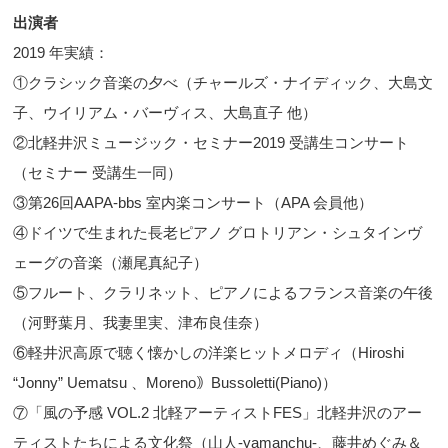
出演者
2019 年実績：
①クラシック音楽の夕べ（チャールズ・ナイディック、大島文
子、ウイリアム・バーヴィス、大島直子 他）
②北軽井沢ミュージック・セミナー2019 受講生コンサート
（セミナー 受講生一同）
③第26回AAPA-bbs 室内楽コンサート（APA 会員他）
④ドイツで生まれた長老ピアノ グロトリアン・シュタインヴ
ェーグの音楽（瀬尾真紀子）
⑤フルート、クラリネット、ピアノによるフランス音楽の午後
（河野葉月、我妻里実、津布良佳奈）
⑥軽井沢高原で聴く懐かしの洋楽ヒットメロディ（Hiroshi
“Jonny” Uematsu 、Moreno｠Bussoletti(Piano)）
⑦「風の予感 VOL.2 北軽アーティストFES」北軽井沢のアー
ティストたちによる文化祭（山人-yamanchu-、藤井めぐみ＆