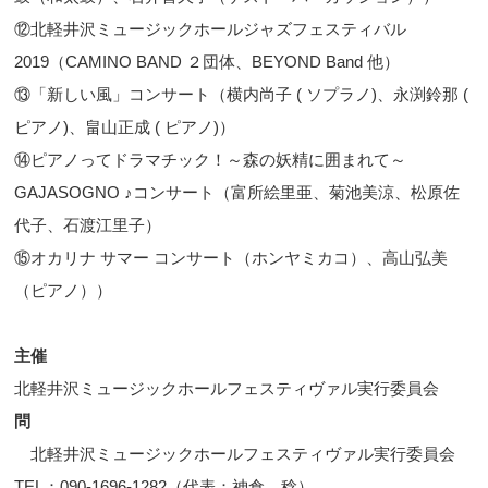
⑫北軽井沢ミュージックホールジャズフェスティバル
2019（CAMINO BAND ２団体、BEYOND Band 他）
⑬「新しい風」コンサート（横内尚子 ( ソプラノ)、永渕鈴那 (
ピアノ)、畠山正成 ( ピアノ)）
⑭ピアノってドラマチック！～森の妖精に囲まれて～
GAJASOGNO ♪コンサート（富所絵里亜、菊池美涼、松原佐
代子、石渡江里子）
⑮オカリナ サマー コンサート（ホンヤミカコ）、高山弘美
（ピアノ））
主催
北軽井沢ミュージックホールフェスティヴァル実行委員会
問
北軽井沢ミュージックホールフェスティヴァル実行委員会
TEL：090-1696-1282（代表：神倉 稔）