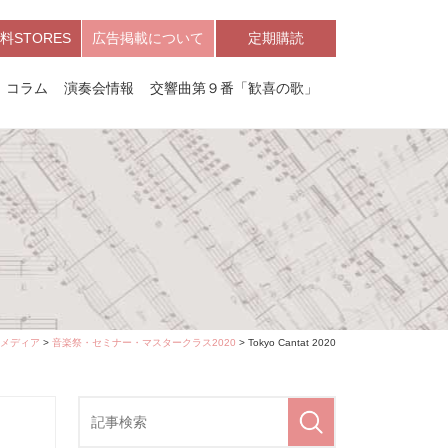
料STORES
広告掲載について
定期購読
コラム
演奏会情報
交響曲第９番「歓喜の歌」
メディア
>
音楽祭・セミナー・マスタークラス2020
> Tokyo Cantat 2020