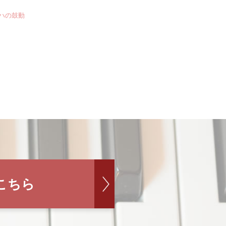
ッハの鼓動
こちら