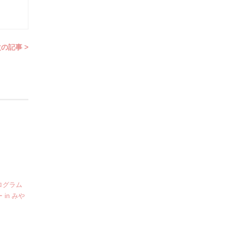
の記事 >
ログラム
in みや