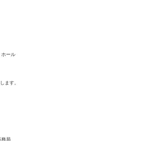
トホール
します。
事務局