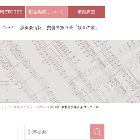
料STORES
広告掲載について
定期購読
コラム
演奏会情報
交響曲第９番「歓喜の歌」
>
メディア
>
国内コンクール2022
> 第30回 東北青少年音楽コンクール