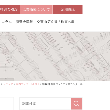
料STORES
広告掲載について
定期購読
コラム
演奏会情報
交響曲第９番「歓喜の歌」
E
>
メディア
>
国内コンクール2021
> 第37回 香川ジュニア音楽コンクール