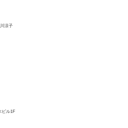
川涼子
木ビル1F