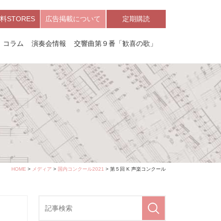
料STORES
広告掲載について
定期購読
コラム
演奏会情報
交響曲第９番「歓喜の歌」
HOME
>
メディア
>
国内コンクール2021
> 第５回 K 声楽コンクール