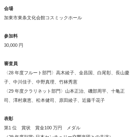
会場
加東市東条文化会館コスミックホール
参加料
30,000 円
審査員
〈28 年度フルート部門〉高木綾子、金昌国、白尾彰、長山慶
子、中川佳子、中野真理、竹林秀憲
〈29 年度クラリネット部門〉山本正治、磯部周平、十亀正
司、澤村康恵、松本健司、原田綾子、近藤千花子
表彰
第1 位 賞状 賞金100 万円 メダル
（29 年度副賞: 日本センチュリー交響楽団との共演）