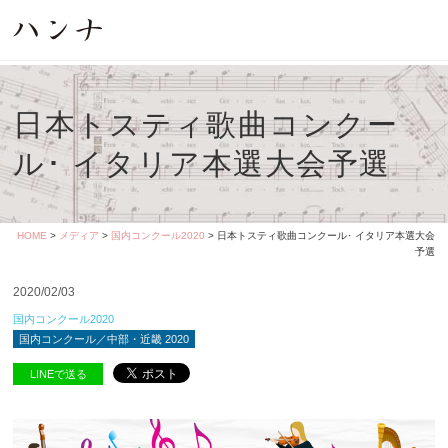
日本トスティ歌曲コンクー
ル･ イタリア本選大会予選
HOME
>
メディア
>
国内コンクール2020
> 日本トスティ歌曲コンクール･ イタリア本選大会
予選
2020/02/03
国内コンクール2020
国内コンクール／中部・近畿 2020
LINEで送る