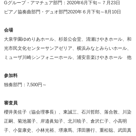
Gグループ・アマチュア部門：2020年6月下旬～７月23日
ピアノ協奏曲部門・デュオ部門2020年６月下旬～8月10日
会場
大泉学園ゆめりあホール、杉並公会堂、清瀬けやきホール、和
光市民文化センターサンアゼリア、横浜みなとみらいホール、
ミューザ川崎シンフォニーホール、浦安音楽けやきホール 他
参加料
独奏部門：7,500円～
審査員
櫻井美佐子（協会理事長）、東誠三、石川哲郎、落合敦、川染
正嗣、菊池麗子、岸邉眞知子、北川暁子、倉沢仁子、小高明
子、小畠康史、小林光裕、堺康馬、澤田勝行、重松聡、武田真