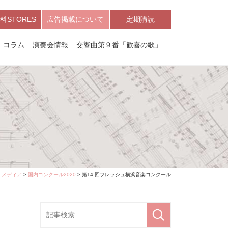
料STORES
広告掲載について
定期購読
コラム
演奏会情報
交響曲第９番「歓喜の歌」
>
メディア
>
国内コンクール2020
> 第14 回フレッシュ横浜音楽コンクール