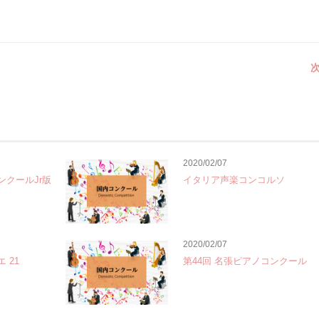
次
2020/02/07
ンクールJr版
イタリア声楽コンコルソ
2020/02/07
 21
第44回 名張ピアノコンクール