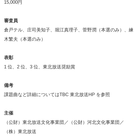
15,000円
審査員
倉戸テル、庄司美知子、堀江真理子、菅野潤（本選のみ）、練
木繁夫（本選のみ）
表彰
1 位、2 位、3 位、東北放送奨励賞
備考
課題曲など詳細についてはTBC 東北放送HP を参照
主催
（公財）東北放送文化事業団／（公財）河北文化事業団／
（株）東北放送