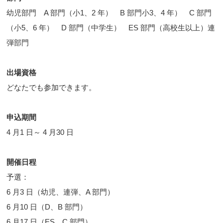
幼児部門 A 部門（小1、2 年） B 部門小3、4 年） C 部門
（小5、6 年） D 部門（中学生） ES 部門（高校生以上）連
弾部門
出場資格
どなたでも参加できます。
申込期間
4 月1 日～ 4 月30 日
開催日程
予選：
6 月3 日（幼児、連弾、A 部門）
6 月10 日（D、B 部門）
6 月17 日（ES、C 部門）