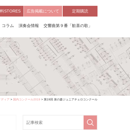
料STORES
広告掲載について
定期購読
コラム
演奏会情報
交響曲第９番「歓喜の歌」
メディア
>
国内コンクール2019
> 第19回 泉の森ジュニアチェロコンクール