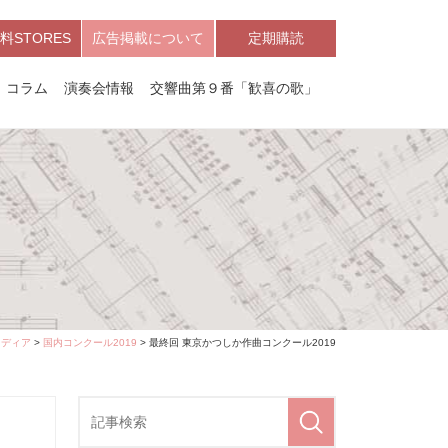
料STORES
広告掲載について
定期購読
コラム
演奏会情報
交響曲第９番「歓喜の歌」
メディア
>
国内コンクール2019
> 最終回 東京かつしか作曲コンクール2019