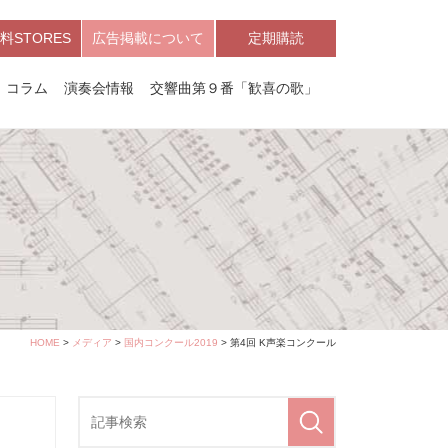
料STORES
広告掲載について
定期購読
コラム
演奏会情報
交響曲第９番「歓喜の歌」
HOME
>
メディア
>
国内コンクール2019
> 第4回 K声楽コンクール